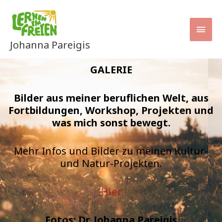
Zum
HAU
Inhalt
springen
Johanna Pareigis
GALERIE
Bilder aus meiner beruflichen Welt, aus
Fortbildungen, Workshop, Projekten und
was mich sonst bewegt.
Mehr Infos und Bilder zu meinen Kultur-
und Natur-Projekten.
Hier
Fotos: Dr. Johanna Pareigis